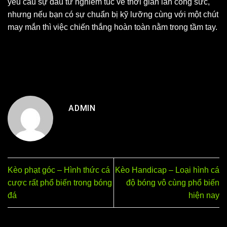
yêu cầu sự đầu tư nghiêm túc về thời gian lẫn công sức,
nhưng nếu bạn có sự chuẩn bị kỹ lưỡng cùng với một chút
may mắn thì việc chiến thắng hoàn toàn nằm trong tầm tay.
ADMIN
Kèo phạt góc – Hình thức cá
Kèo Handicap – Loại hình cá
cược rất phổ biến trong bóng
độ bóng vô cùng phổ biến
đá
hiện nay